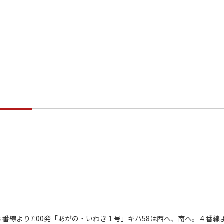
、３番線より7:00発「あがの・いわき１号」キハ58は西へ、南へ。４番線