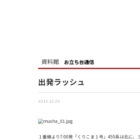
資料館
お立ち台通信
出発ラッシュ
2012.12.20
１番線より7:00発「くりこま１号」455系は北に