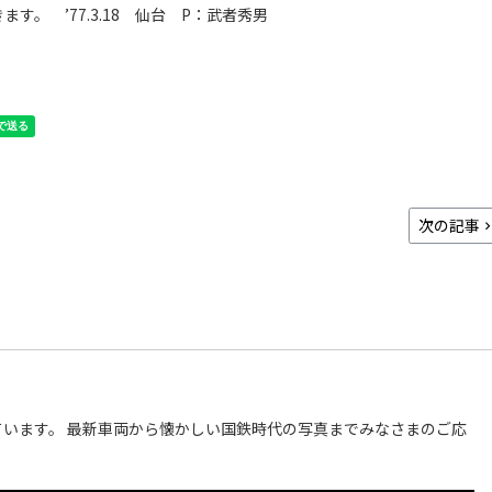
す。 ’77.3.18 仙台 P：武者秀男
次の記事
います。 最新車両から懐かしい国鉄時代の写真までみなさまのご応