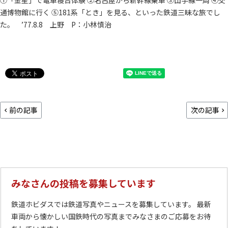
①「金星」で電車寝台体験 ②名古屋から新幹線乗車 ③山手線一周 ④交
通博物館に行く ⑤181系「とき」を見る、といった鉄道三昧な旅でし
た。 ’77.8.8 上野 P：小林慎治
前の記事
次の記事
みなさんの投稿を募集しています
鉄道ホビダスでは鉄道写真やニュースを募集しています。 最新
車両から懐かしい国鉄時代の写真までみなさまのご応募をお待