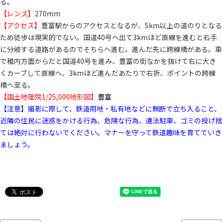
る。
【レンズ】
270mm
【アクセス】
豊富駅からのアクセスとなるが、5km以上の道のりとなる
ため徒歩は現実的でない。国道40号へ出て3kmほど直線を進むと右手
に分岐する道路があるのでそちらへ進む。進んだ先に跨線橋がある。車
で稚内方面からだと国道40号を進み、豊富の街なかを抜けて右に大き
くカーブして直線へ、3kmほど進んだあたりで右折、ポイントの跨線
橋へ至る。
【国土地理院1/25,000地形図】
豊富
【注意】撮影に際して、鉄道用地・私有地などに無断で立ち入ること、
近隣の住民に迷惑をかける行為、危険な行為、違法駐車、ゴミの投げ捨
ては絶対に行わないでください。マナーを守って鉄道趣味を育てていき
ましょう。