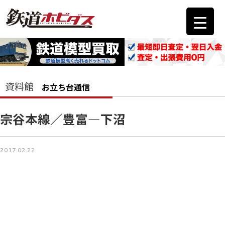
資料館
お立ち台通信
宗谷本線／豊富―下沼
2017.02.22