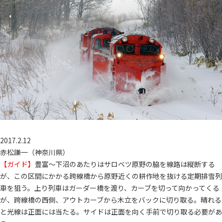
2017.2.12
赤松謙一（神奈川県）
【ガイド】
豊富〜下沼のあたりはサロベツ原野の脇を線路は縦断する
が、この区間にかかる跨線橋から原野近くの耕作地を抜ける定期排雪列
車を狙う。上り列車はガーダー橋を渡り、カーブを切って向かってくる
が、跨線橋の西側、アウトカーブから木立をバックに切り取る。晴れる
と光線は正面には当たる。サイドは正面を向く手前で切り取る必要があ