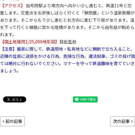
【アクセス】
由布院駅より南方向へ向かい少し進むと、県道11号と交
差します。交差点を右折後しばらく行くと「無想園」という温泉旅館が
あります。そこからもう少し進むと右方向に進む下り坂があります。道
を下って行くと線路に架かる陸橋があります。そこから由布岳が眺めら
れます。
【国土地理院1/25,000地形図】
日出生台
【注意】撮影に際して、鉄道用地・私有地などに無断で立ち入ること、
近隣の住民に迷惑をかける行為、危険な行為、違法駐車、ゴミの投げ捨
ては絶対に行わないでください。マナーを守って鉄道趣味を育てていき
ましょう。
前の記事
次の記事