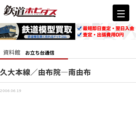
資料館
お立ち台通信
久大本線／由布院―南由布
2006.06.19