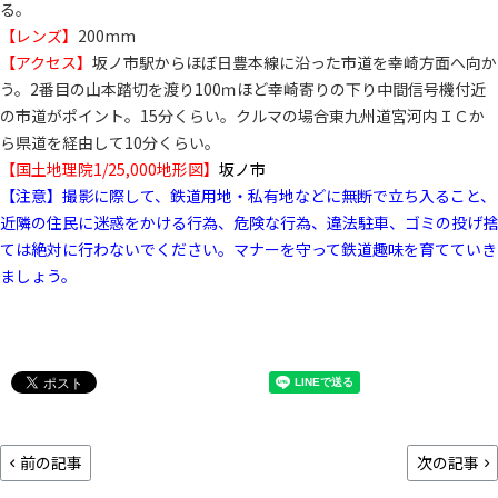
る。
【レンズ】
200mm
【アクセス】
坂ノ市駅からほぼ日豊本線に沿った市道を幸崎方面へ向か
う。2番目の山本踏切を渡り100ｍほど幸崎寄りの下り中間信号機付近
の市道がポイント。15分くらい。クルマの場合東九州道宮河内ＩＣか
ら県道を経由して10分くらい。
【国土地理院1/25,000地形図】
坂ノ市
【注意】撮影に際して、鉄道用地・私有地などに無断で立ち入ること、
近隣の住民に迷惑をかける行為、危険な行為、違法駐車、ゴミの投げ捨
ては絶対に行わないでください。マナーを守って鉄道趣味を育てていき
ましょう。
前の記事
次の記事