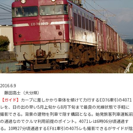
2016.6.9
藤田高士（大分県）
【ガイド】
カーブに差しかかり車体を傾けて力行するED76牽引の4071
レを、日の出の早い5月上旬から8月下旬まで最良の光線状態で手軽に
撮影できる。背景の建物を列車で隠す構図となる。始発旅客列車運転前
の通過なのでクルマ利用前提のポイント。4071レは6時06分頃通過す
る。10時27分頃通過するEF81牽引の4075レも撮影できるがサイドが陰