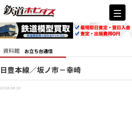
資料館
お立ち台通信
日豊本線／坂ノ市－幸崎
2016.06.10