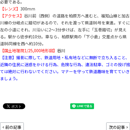
必要である。
【レンズ】
300ｍｍ
【アクセス】
谷川前（西側）の道路を柏原方へ進むと、福知山線と加古
川線の分岐点に踏切があるので、それを渡って県道86号を東進。すぐに
左の小道にそれ、川沿いに2～3分歩けば、左手に「玉巻踏切」が見え
る。駅から徒歩約10分。車なら、柏原駅南の「下小倉」交差点から県
道86同線を西へ約10分。
【国土地理院1/25,000地形図】
谷川
【注意】撮影に際して、鉄道用地・私有地などに無断で立ち入ること、
近隣の住民に迷惑をかける行為、危険な行為、違法駐車、ゴミの投げ捨
ては絶対に行わないでください。マナーを守って鉄道趣味を育てていき
ましょう。
前の記事
次の記事