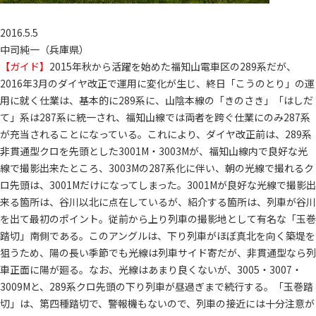
2016.5.5
中司純一（兵庫県）
【ガイド】
2015年秋から活躍を始めた福知山電車区の289系だが、
2016年3月のダイヤ改正で運用に変化が生じ、終日「こうのとり」の運
用に就く仕業は、基本的に289系に、山陰本線の「きのさき」「はしだ
て」系は287系に統一され、福知山線では両者を跨ぐ仕業にのみ287系
が充当されることになっている。これにより、ダイヤ改正前は、289系
非貫通型クロを先頭とした3001M・3003Mが、福知山線内で良好な光
線で撮影出来たところ、3003Mの287系化に伴い、朝の光線で撮れるク
ロ先頭は、3001Mだけになってしまった。3001Mが良好な光線で撮影出
来る箇所は、谷川以北に点在しているが、紹介する箇所は、列車が谷川
を出て最初のポイント。従前から上り列車の撮影地として有名な「玉巻
踏切」南側である。このアングルは、下り列車がほぼ真北を向く築堤を
狙うため、陽の長い季節でも光線は列車サイド寄だが、非貫通型なら列
車正面に陽が廻る。なお、光線はあまり良くないが、3005・3007・
3009Mと、289系クロ先頭の下り列車が昼過ぎまで続行する。「玉巻踏
切」は、第四種踏切で、警報機もないので、列車の接近には十分注意が