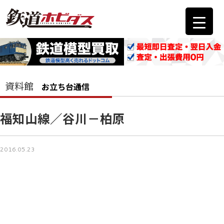
資料館
お立ち台通信
福知山線／谷川－柏原
2016.05.23