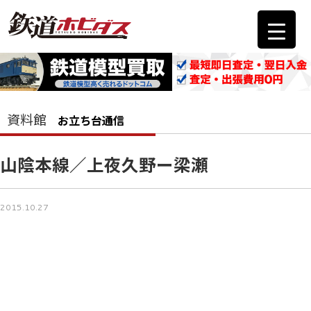
資料館
お立ち台通信
山陰本線／上夜久野ー梁瀬
2015.10.27