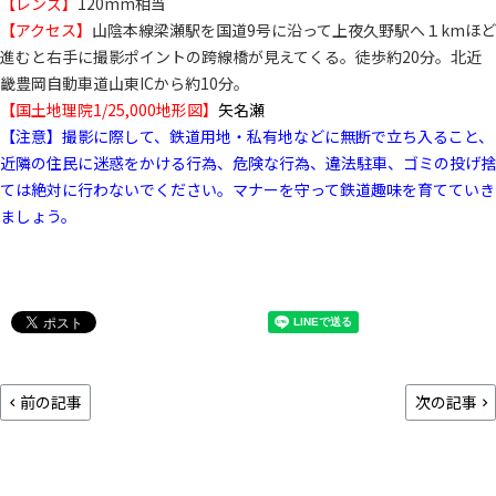
【レンズ】
120mm相当
【アクセス】
山陰本線梁瀬駅を国道9号に沿って上夜久野駅へ１kmほど
進むと右手に撮影ポイントの跨線橋が見えてくる。徒歩約20分。北近
畿豊岡自動車道山東ICから約10分。
【国土地理院1/25,000地形図】
矢名瀬
【注意】撮影に際して、鉄道用地・私有地などに無断で立ち入ること、
近隣の住民に迷惑をかける行為、危険な行為、違法駐車、ゴミの投げ捨
ては絶対に行わないでください。マナーを守って鉄道趣味を育てていき
ましょう。
前の記事
次の記事