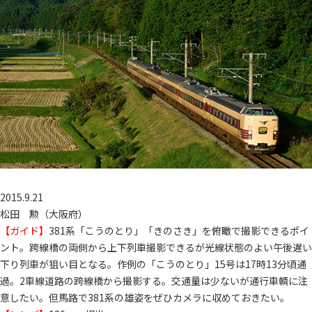
2015.9.21
松田 勲（大阪府）
【ガイド】
381系「こうのとり」「きのさき」を俯瞰で撮影できるポイ
ント。跨線橋の両側から上下列車撮影できるが光線状態のよい午後遅い
下り列車が狙い目となる。作例の「こうのとり」15号は17時13分頃通
過。2車線道路の跨線橋から撮影する。交通量は少ないが通行車輌に注
意したい。但馬路で381系の雄姿をぜひカメラに収めておきたい。