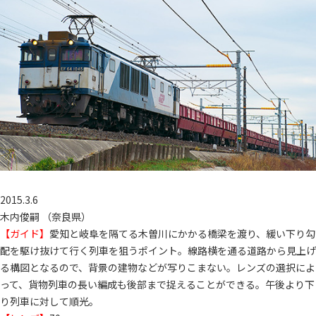
2015.3.6
木内俊嗣 （奈良県）
【ガイド】
愛知と岐阜を隔てる木曽川にかかる橋梁を渡り、緩い下り勾
配を駆け抜けて行く列車を狙うポイント。線路横を通る道路から見上げ
る構図となるので、背景の建物などが写りこまない。レンズの選択によ
って、貨物列車の長い編成も後部まで捉えることができる。午後より下
り列車に対して順光。