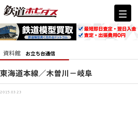
資料館
お立ち台通信
東海道本線／木曽川－岐阜
2015.03.23