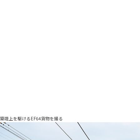
築堤上を駆けるEF64貨物を撮る