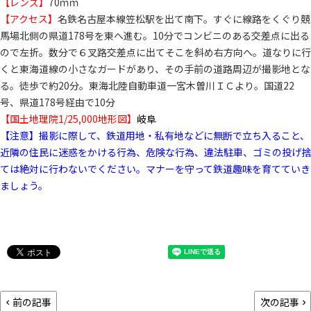
【レンズ】
70ｍｍ
【アクセス】
名鉄名古屋本線笠松駅を出て南下。すぐに線路をくぐり競
馬場北側の県道178号を東へ進む。10分でコンビニのある交差点に出る
ので左折。数分で６叉路交差点に出てそこを斜め右方向へ。道なりに行
くと東海道線の小さなガードがあり、その手前の道路周辺が撮影地とな
る。徒歩で約20分。東海北陸自動車道一宮木曽川ＩＣより。国道22
号、県道178号経由で10分
【国土地理院1/25,000地形図】
岐阜
【注意】撮影に際して、鉄道用地・私有地などに無断で立ち入ること、
近隣の住民に迷惑をかける行為、危険な行為、違法駐車、ゴミの投げ捨
ては絶対に行わないでください。マナーを守って鉄道趣味を育てていき
ましょう。
前の記事
次の記事