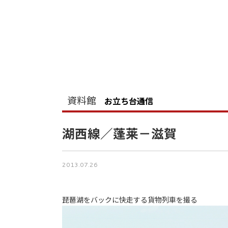
資料館
お立ち台通信
湖西線／蓬莱－滋賀
2013.07.26
琵琶湖をバックに快走する貨物列車を撮る