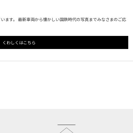
います。 最新車両から懐かしい国鉄時代の写真までみなさまのご応
くわしくはこちら
このページのトップへ