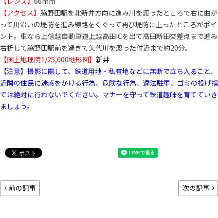
【レンズ】
66mm
【アクセス】
脇野田駅を北新井方向に進み川を渡ったところで右に曲が
って川沿いの堤防を進み線路をくぐって再び堤防に上ったところがポイ
ント。車なら上信越自動車道上越高田ICを出て高田新田交差点まで進み
右折して脇野田駅前を過ぎて矢代川を渡った付近まで約20分。
【国土地理院1/25,000地形図】
新井
【注意】撮影に際して、鉄道用地・私有地などに無断で立ち入ること、
近隣の住民に迷惑をかける行為、危険な行為、違法駐車、ゴミの投げ捨
ては絶対に行わないでください。マナーを守って鉄道趣味を育てていき
ましょう。
前の記事
次の記事