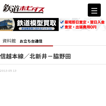
資料館
お立ち台通信
信越本線／北新井－脇野田
2013.05.13