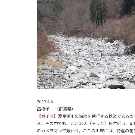
2013.4.5
高橋孝一 （群馬県）
【ガイド】
渡良瀬川の沿線を遡行する鉄道であるの
る。その中でも、ここ沢入（そうり）駅付近は、足
のカメラマンで賑わう。ここの川床には、特産の花