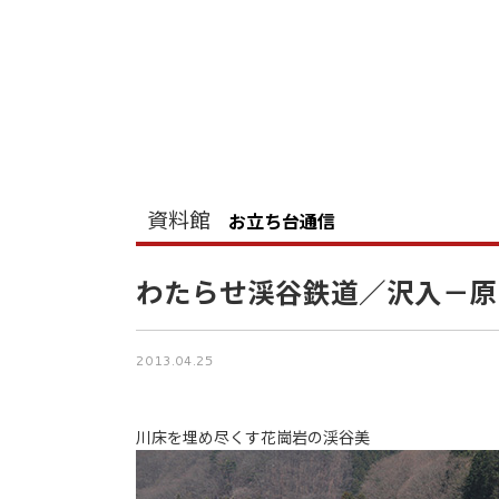
資料館
お立ち台通信
わたらせ渓谷鉄道／沢入－原
2013.04.25
川床を埋め尽くす花崗岩の渓谷美