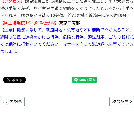
【アクセス】
鶴見駅東口から線路に並行した道を北上し、やや大きめな
橋の手前で左折。歩行者専用道で線路をくぐりきったところから土手へ
下りれる。鶴見駅から徒歩10分位。首都高横羽線浅田ICから約10分。
【国土地理院1/25,000地形図】
東京西南部
【注意】撮影に際して、鉄道用地・私有地などに無断で立ち入ること、
近隣の住民に迷惑をかける行為、危険な行為、違法駐車、ゴミの投げ捨
ては絶対に行わないでください。マナーを守って鉄道趣味を育てていき
ましょう。
前の記事
次の記事