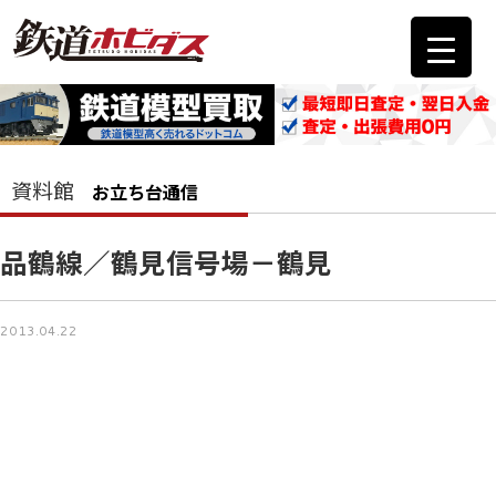
資料館
お立ち台通信
品鶴線／鶴見信号場－鶴見
2013.04.22