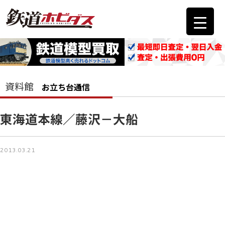
資料館
お立ち台通信
東海道本線／藤沢－大船
2013.03.21