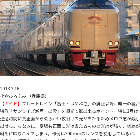
2013.3.16
小倉ひろふみ （兵庫県）
【ガイド】
ブルートレイン「富士・はやぶさ」の廃止以降、唯一の寝台
特急「サンライズ瀬戸・出雲」を順光で影出来るポイント。特に3月は
通過時間に真正面から柔らかい夜明けの光が当たるためメロウ感が醸し
出せる。ちなみに、夏場も正面に光は当たるものの光線が強く、架線が
斜めに映りこんでしまう。作例は300mmのレンズを使用しているが、