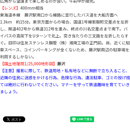
広角から望遠まで楽しめるのが良い。午前中が順光。
【レンズ】
400mm相当
東海道本線 藤沢駅南口から線路に並行したバス道を大船方面へ
1.3km 約15分。東京方面からの場合、国道1号線影取町交差点を左折
し、県道402号から県道312号を進み、終点の川名交差点まで南下。バ
イパスの高架下をUターンで北上。突き当たりの三叉路を左折したらす
ぐ。目印は住友ステンレス鋼管（株）湘南工場の正門前。尚、近くに駐
車スペース、コインパーキングが全くないため、藤沢駅周辺の駐車場を
利用するしかない。
【国土地理院1/25,000地形図】
藤沢
【注意】撮影に際して、鉄道用地・私有地などに無断で立ち入ること、
近隣の住民に迷惑をかける行為、危険な行為、違法駐車、ゴミの投げ捨
ては絶対に行わないでください。マナーを守って鉄道趣味を育てていき
ましょう。