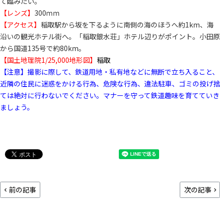
て臨みたい。
【レンズ】
300ｍｍ
【アクセス】
稲取駅から坂を下るように南側の海のほうへ約1km、海
沿いの観光ホテル街へ。「稲取銀水荘」ホテル辺りがポイント。小田原
から国道135号で約80km。
【国土地理院1/25,000地形図】
稲取
【注意】撮影に際して、鉄道用地・私有地などに無断で立ち入ること、
近隣の住民に迷惑をかける行為、危険な行為、違法駐車、ゴミの投げ捨
ては絶対に行わないでください。マナーを守って鉄道趣味を育てていき
ましょう。
前の記事
次の記事