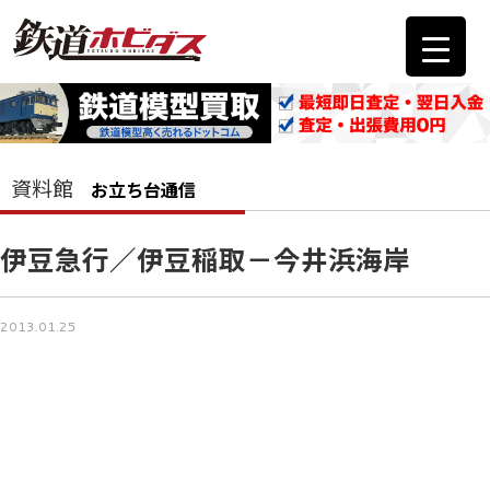
資料館
お立ち台通信
伊豆急行／伊豆稲取－今井浜海岸
2013.01.25