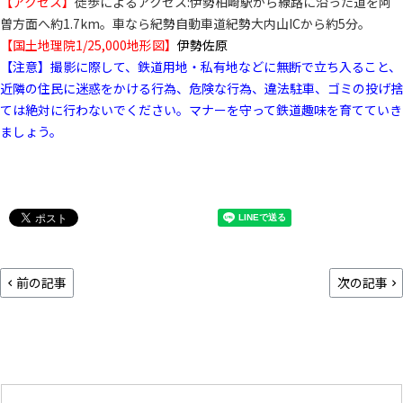
【アクセス】
徒歩によるアクセス:伊勢柏崎駅から線路に沿った道を阿
曽方面へ約1.7km。車なら紀勢自動車道紀勢大内山ICから約5分。
【国土地理院1/25,000地形図】
伊勢佐原
【注意】撮影に際して、鉄道用地・私有地などに無断で立ち入ること、
近隣の住民に迷惑をかける行為、危険な行為、違法駐車、ゴミの投げ捨
ては絶対に行わないでください。マナーを守って鉄道趣味を育てていき
ましょう。
前の記事
次の記事