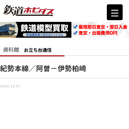
資料館
お立ち台通信
紀勢本線／阿曽－伊勢柏崎
2012.11.22