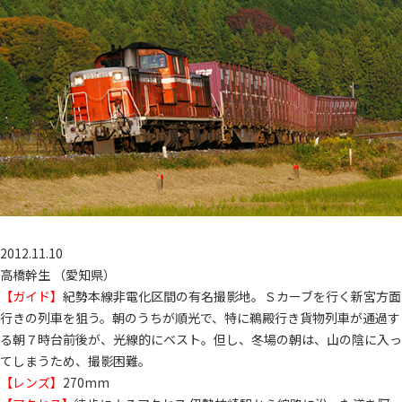
2012.11.10
高橋幹生 （愛知県）
【ガイド】
紀勢本線非電化区間の有名撮影地。Ｓカーブを行く新宮方面
行きの列車を狙う。朝のうちが順光で、特に鵜殿行き貨物列車が通過す
る朝７時台前後が、光線的にベスト。但し、冬場の朝は、山の陰に入っ
てしまうため、撮影困難。
【レンズ】
270mm