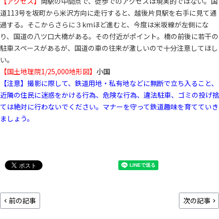
【アクセス】
両駅の中間点で、徒歩でのアクセスは現実的ではない。国
道113号を坂町から米沢方向に走行すると、越後片貝駅を右手に見て通
過する。そこからさらに３kmほど進むと、今度は米坂線が左側にな
り、国道の八ツ口大橋がある。その付近がポイント。橋の前後に若干の
駐車スペースがあるが、国道の車の往来が激しいので十分注意してほし
い。
【国土地理院1/25,000地形図】
小国
【注意】撮影に際して、鉄道用地・私有地などに無断で立ち入ること、
近隣の住民に迷惑をかける行為、危険な行為、違法駐車、ゴミの投げ捨
ては絶対に行わないでください。マナーを守って鉄道趣味を育てていき
ましょう。
前の記事
次の記事