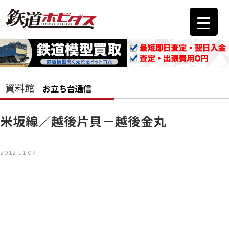
資料館
お立ち台通信
米坂線／越後片貝－越後金丸
2012.11.07