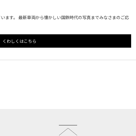
います。 最新車両から懐かしい国鉄時代の写真までみなさまのご応
くわしくはこちら
このページのトップへ