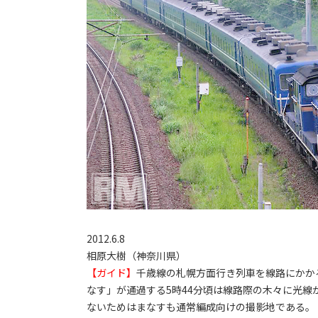
2012.6.8
相原大樹（神奈川県）
【ガイド】
千歳線の札幌方面行き列車を線路にかか
なす」が通過する5時44分頃は線路際の木々に光
ないためはまなすも通常編成向けの撮影地である。