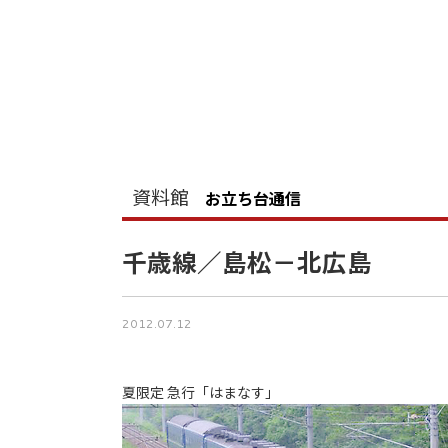
資料館
お立ち台通信
千歳線／島松－北広島
2012.07.12
夏限定 急行「はまなす」