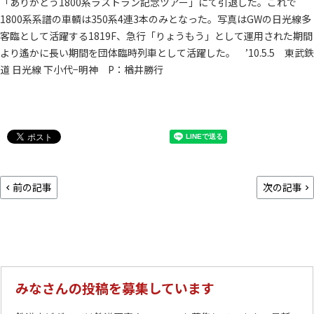
「ありがとう1800系ラストラン記念ツアー」にて引退した。これで
1800系系譜の車輌は350系4連3本のみとなった。写真はGWの日光線多
客臨として活躍する1819F、急行「りょうもう」として運用された期間
より遙かに長い期間を団体臨時列車として活躍した。 ’10.5.5 東武鉄
道 日光線 下小代−明神 P：楢井勝行
前の記事
次の記事
みなさんの投稿を募集しています