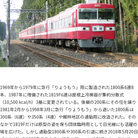
1969年から1979年に急行「りょうもう」用に製造された1800系6連8
本、1987年に増備された1819F6連は屋根上冷房器が集約分散式
（10,500 kcal/h）3基に変更されている。後継の200系にその任を譲り
1981年2月から1998年3月に急行「りょうもう」から退いた1800系は
300系（6連）や350系（4連）や館林地区の通勤用に改造された。その
なかで1819Fだけは原型の姿を保ち団体臨時用として日光線にも活躍の
場を広げた。しかし通勤型1800系や300系の引退に続き2018年5月20日