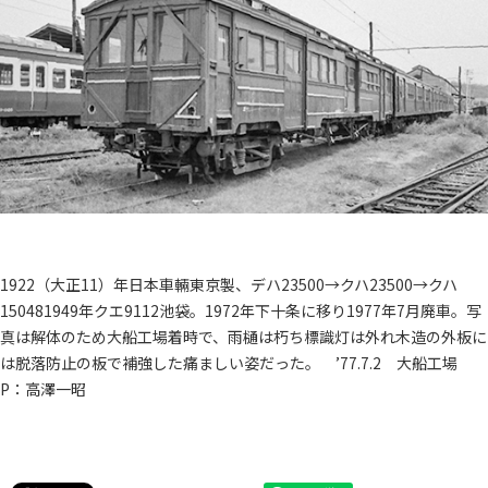
1922（大正11）年日本車輛東京製、デハ23500→クハ23500→クハ
150481949年クエ9112池袋。1972年下十条に移り1977年7月廃車。写
真は解体のため大船工場着時で、雨樋は朽ち標識灯は外れ木造の外板に
は脱落防止の板で補強した痛ましい姿だった。 ’77.7.2 大船工場
P：高澤一昭