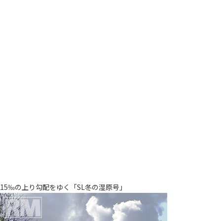
15‰の上り勾配をゆく「SL冬の湿原号」