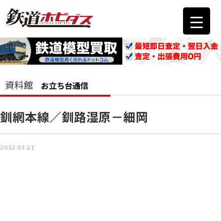
資料館
お立ち台通信
釧網本線／釧路湿原－細岡
2012.03.21