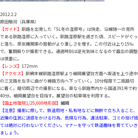
2012.2.2
原田敬司（兵庫県）
【ガイド】
釧路を出発した「SL冬の湿原号」は快走、沿線随一の見所
である釧路湿原に入っていく。釧路湿原駅を過ぎた頃、スピードがぐっ
と落ち、蒸気機関車の鼓動がより激しさを増す。この付近は上り15‰
で、奮闘振りが撮影できる。通過時刻は逆光気味となるので露出の調整
は慎重に。
【レンズ】
172mm
【アクセス】
釧網本線釧路湿原駅より細岡展望台方面へ坂道を上り途中
の三叉路を左手に曲がり線路方向へ下っていく。10分程度で二瓶踏切
に着く。踏切周辺での撮影になる。車なら釧路市内から国道391号で約
40分。細岡展望台を目指す。展望台の駐車場を利用する。
【国土地理院1/25,000地形図】
細岡
【注意】撮影に際して、鉄道用地・私有地などに無断で立ち入ること、
近隣の住民に迷惑をかける行為、危険な行為、違法駐車、ゴミの投げ捨
ては絶対に行わないでください。マナーを守って鉄道趣味を育てていき
ましょう。