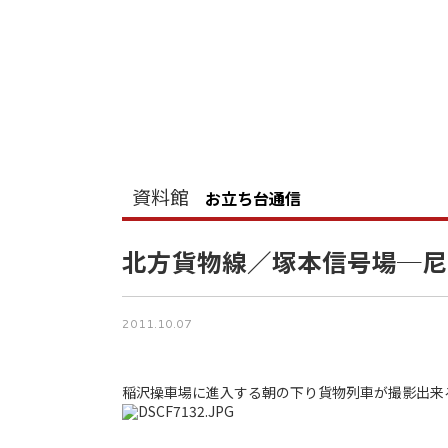
資料館
お立ち台通信
北方貨物線／塚本信号場─尼
2011.10.07
稲沢操車場に進入する朝の下り貨物列車が撮影出来