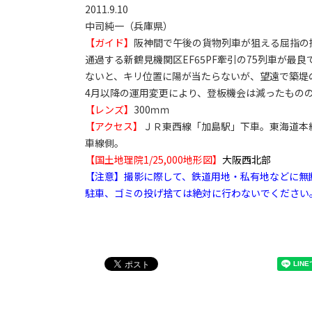
2011.9.10
中司純一（兵庫県）
【ガイド】
阪神間で午後の貨物列車が狙える屈指の撮
通過する新鶴見機関区EF65PF牽引の75列車が
ないと、キリ位置に陽が当たらないが、望遠で築堤
4月以降の運用変更により、登板機会は減ったもの
【レンズ】
300ｍｍ
【アクセス】
ＪＲ東西線「加島駅」下車。東海道本
車線側。
【国土地理院1/25,000地形図】
大阪西北部
【注意】撮影に際して、鉄道用地・私有地などに無
駐車、ゴミの投げ捨ては絶対に行わないでください