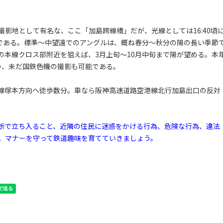
影地として有名な、ここ「加島跨線橋」だが、光線としては16:40頃
最良である。標準～中望遠でのアングルは、概ね春分～秋分の陽の長い季節
の本線クロス部附近を狙えば、3月上旬～10月中旬まで陽が望める。本
の、未だ国鉄色機の撮影も可能である。
線塚本方向へ徒歩数分。車なら阪神高速道路空港線北行加島出口の反対
断で立ち入ること、近隣の住民に迷惑をかける行為、危険な行為、違法
。マナーを守って鉄道趣味を育てていきましょう。