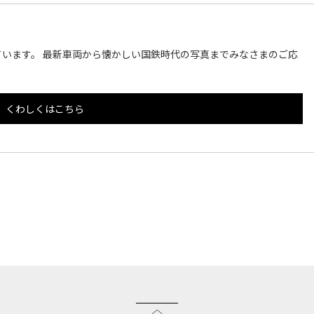
います。 最新車両から懐かしい国鉄時代の写真までみなさまのご応
くわしくはこちら
このページのトップへ