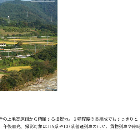
岸の上毛高原側から俯瞰する撮影地。８輌程度の長編成でもすっきりと
午後順光。撮影対象は115系や107系普通列車のほか、貨物列車や臨