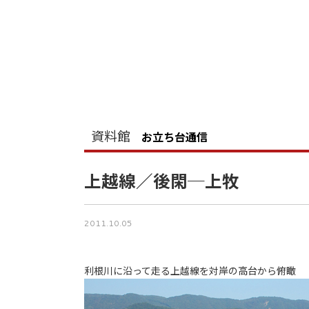
資料館
お立ち台通信
上越線／後閑─上牧
2011.10.05
利根川に沿って走る上越線を対岸の高台から俯瞰