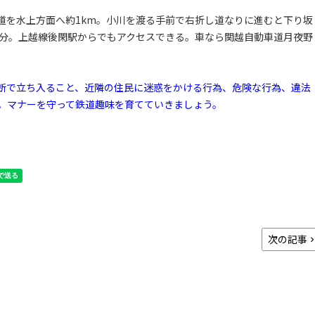
道を水上方面へ約1km。小川を渡る手前で右折し道なりに進むと下り坂
5分。上越線後閑駅からでもアクセスできる。車なら関越自動車道月夜野
断で立ち入ること、近隣の住民に迷惑をかける行為、危険な行為、違法
。マナーを守って鉄道趣味を育てていきましょう。
次の記事