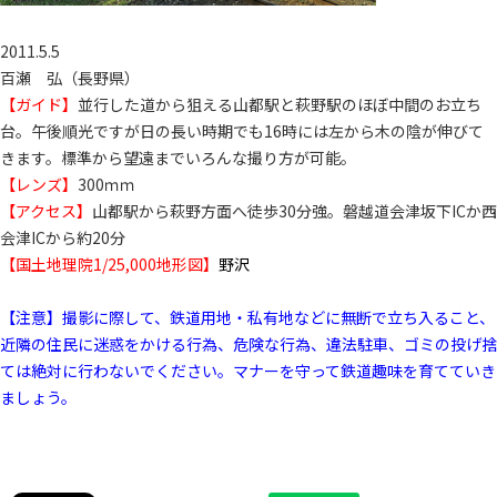
2011.5.5
百瀬 弘（長野県）
【ガイド】
並行した道から狙える山都駅と萩野駅のほぼ中間のお立ち
台。午後順光ですが日の長い時期でも16時には左から木の陰が伸びて
きます。標準から望遠までいろんな撮り方が可能。
【レンズ】
300ｍｍ
【アクセス】
山都駅から萩野方面へ徒歩30分強。磐越道会津坂下ICか西
会津ICから約20分
【国土地理院1/25,000地形図】
野沢
【注意】撮影に際して、鉄道用地・私有地などに無断で立ち入ること、
近隣の住民に迷惑をかける行為、危険な行為、違法駐車、ゴミの投げ捨
ては絶対に行わないでください。マナーを守って鉄道趣味を育てていき
ましょう。