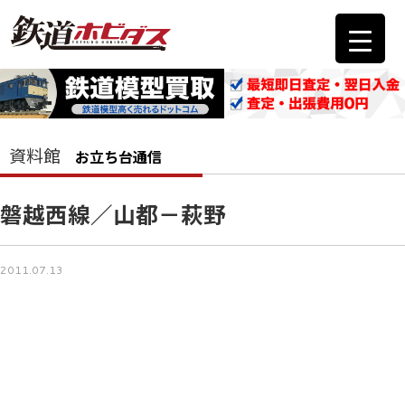
資料館
お立ち台通信
磐越西線／山都－萩野
2011.07.13