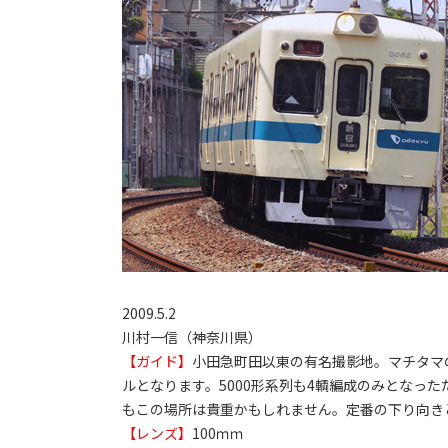
2009.5.2
川村一信（神奈川県）
【ガイド】
小田急町田以東の有名撮影地。マチタマ
ルとなります。5000形系列も4輌編成のみとなっ
もこの場所は貴重かもしれません。定番の下り向き
【レンズ】
100ｍｍ