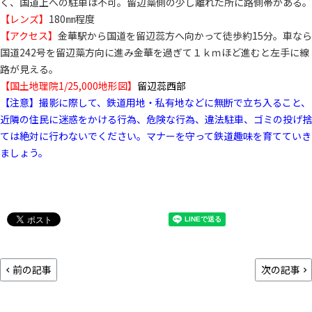
く、国道上への駐車は不可。留辺蘂側の少し離れた所に路側帯がある。
【レンズ】
180㎜程度
【アクセス】
金華駅から国道を留辺蕊方へ向かって徒歩約15分。車なら
国道242号を留辺蘂方向に進み金華を過ぎて１ｋｍほど進むと左手に線
路が見える。
【国土地理院1/25,000地形図】
留辺蕊西部
【注意】撮影に際して、鉄道用地・私有地などに無断で立ち入ること、
近隣の住民に迷惑をかける行為、危険な行為、違法駐車、ゴミの投げ捨
ては絶対に行わないでください。マナーを守って鉄道趣味を育てていき
ましょう。
前の記事
次の記事