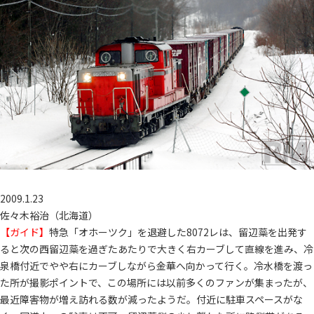
2009.1.23
佐々木裕治（北海道）
【ガイド】
特急「オホーツク」を退避した8072レは、留辺蘂を出発す
ると次の西留辺蘂を過ぎたあたりで大きく右カーブして直線を進み、冷
泉橋付近でやや右にカーブしながら金華へ向かって行く。冷水橋を渡っ
た所が撮影ポイントで、この場所には以前多くのファンが集まったが、
最近障害物が増え訪れる数が減ったようだ。付近に駐車スペースがな