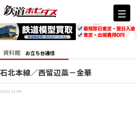
資料館
お立ち台通信
石北本線／西留辺蘂－金華
2010.11.09