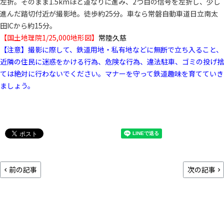
左折。そのまま1.5kmほど道なりに進み、2つ目の信号を左折し、少し
進んだ踏切付近が撮影地。徒歩約25分。車なら常磐自動車道日立南太
田ICから約15分。
【国土地理院1/25,000地形図】
常陸久慈
【注意】撮影に際して、鉄道用地・私有地などに無断で立ち入ること、
近隣の住民に迷惑をかける行為、危険な行為、違法駐車、ゴミの投げ捨
ては絶対に行わないでください。マナーを守って鉄道趣味を育てていき
ましょう。
前の記事
次の記事