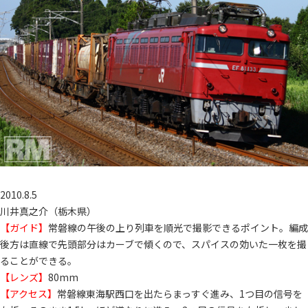
2010.8.5
川井真之介（栃木県）
【ガイド】
常磐線の午後の上り列車を順光で撮影できるポイント。編成
後方は直線で先頭部分はカーブで傾くので、スパイスの効いた一枚を撮
ることができる。
【レンズ】
80mm
【アクセス】
常磐線東海駅西口を出たらまっすぐ進み、1つ目の信号を