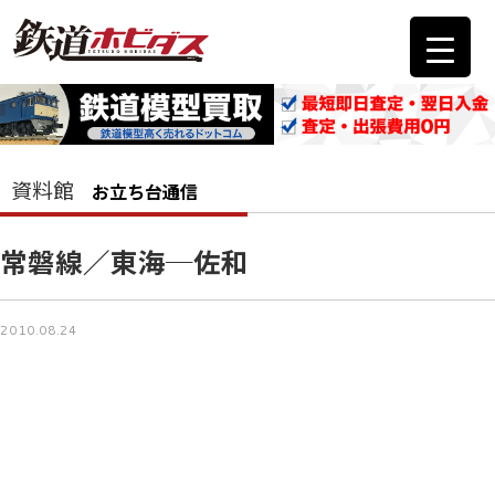
資料館
お立ち台通信
常磐線／東海─佐和
2010.08.24