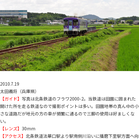
2010.7.19
太田義将（兵庫県）
【ガイド】
写真は北条鉄道のフラワ2000-2。当鉄道は田園に囲まれた
開けた所を走る鉄道なので撮影ポイントは多い。田園地帯の真ん中の小
さな道路だが地元の方の車が頻繁に通るので三脚の使用は好ましくな
い。
【レンズ】
30mm
【アクセス】
北条鉄道法華口駅より駅南側川沿いに播磨下里駅方面へ向