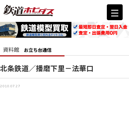
資料館
お立ち台通信
北条鉄道／播磨下里－法華口
2010.07.27