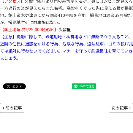
【アクセス】
久留里駅前より角の寿司屋を右折、奥にコンビニが見える
一方通行の道が見えたらまた右折。高架をくぐった先に見える橋が撮影
地。館山道木更津東ICから国道410号線を利用。撮影地は県道39号線だ
が、撮影地付近に駐車場はない。
【国土地理院1/25,000地形図】
久留里
【注意】撮影に際して、鉄道用地・私有地などに無断で立ち入ること、
近隣の住民に迷惑をかける行為、危険な行為、違法駐車、ゴミの投げ捨
ては絶対に行わないでください。マナーを守って鉄道趣味を育てていき
ましょう。
前の記事
次の記事