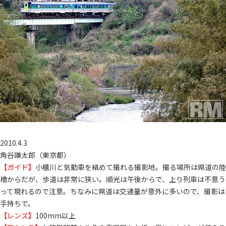
2010.4.3
角谷謙太郎（東京都）
【ガイド】
小櫃川と気動車を絡めて撮れる撮影地。撮る場所は県道の陸
橋からだが、歩道は非常に狭い。順光は午後からで、上り列車は不意う
って現れるので注意。ちなみに県道は交通量が意外に多いので、撮影は
手持ちで。
【レンズ】
100mm以上