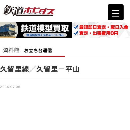
資料館
お立ち台通信
久留里線／久留里－平山
2010.07.06