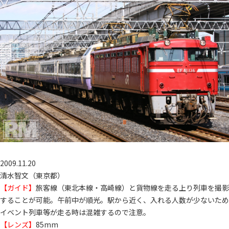
2009.11.20
清水智文（東京都）
【ガイド】
旅客線（東北本線・高崎線）と貨物線を走る上り列車を撮影
することが可能。午前中が順光。駅から近く、入れる人数が少ないため
イベント列車等が走る時は混雑するので注意。
【レンズ】
85mm