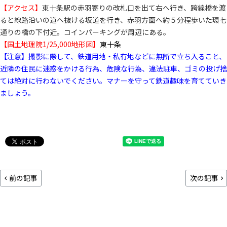
【アクセス】
東十条駅の赤羽寄りの改札口を出て右へ行き、跨線橋を渡
ると線路沿いの道へ抜ける坂道を行き、赤羽方面へ約５分程歩いた環七
通りの橋の下付近。コインパーキングが周辺にある。
【国土地理院1/25,000地形図】
東十条
【注意】撮影に際して、鉄道用地・私有地などに無断で立ち入ること、
近隣の住民に迷惑をかける行為、危険な行為、違法駐車、ゴミの投げ捨
ては絶対に行わないでください。マナーを守って鉄道趣味を育てていき
ましょう。
前の記事
次の記事