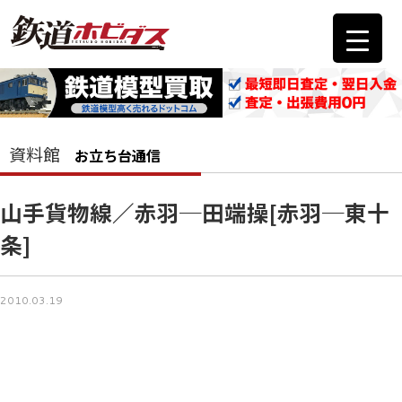
資料館
お立ち台通信
山手貨物線／赤羽─田端操[赤羽─東十
条]
2010.03.19