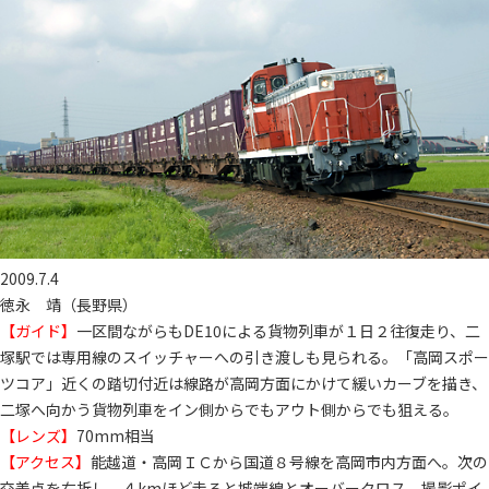
2009.7.4
徳永 靖（長野県）
【ガイド】
一区間ながらもDE10による貨物列車が１日２往復走り、二
塚駅では専用線のスイッチャーへの引き渡しも見られる。「高岡スポー
ツコア」近くの踏切付近は線路が高岡方面にかけて緩いカーブを描き、
二塚へ向かう貨物列車をイン側からでもアウト側からでも狙える。
【レンズ】
70mm相当
【アクセス】
能越道・高岡ＩＣから国道８号線を高岡市内方面へ。次の
交差点を右折し、４kmほど走ると城端線とオーバークロス。撮影ポイ