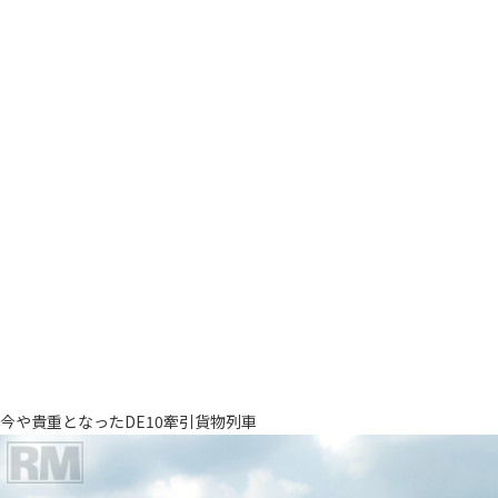
今や貴重となったDE10牽引貨物列車