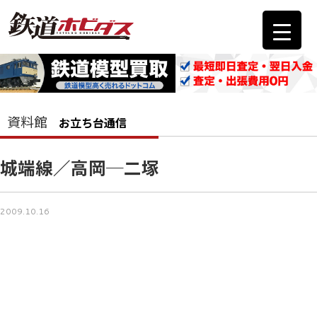
資料館
お立ち台通信
城端線／高岡─二塚
2009.10.16