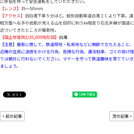
に余裕を持って安全運転をしていただきたい。
【レンズ】
35～50mm
【アクセス】
旧白滝下車５分ほど。紋別自動車道白滝ＩＣより下車。遠
軽方面へ右手の岩肌が見える山を目印に約５㎞程走り石北本線が国道に
近づいてきたところが撮影地。
【国土地理院1/25,000地形図】
白滝
【注意】撮影に際して、鉄道用地・私有地などに無断で立ち入ること、
近隣の住民に迷惑をかける行為、危険な行為、違法駐車、ゴミの投げ捨
ては絶対に行わないでください。マナーを守って鉄道趣味を育てていき
ましょう。
前の記事
次の記事