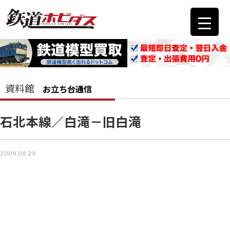
資料館
お立ち台通信
石北本線／白滝－旧白滝
2009.09.29