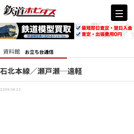
資料館
お立ち台通信
石北本線／瀬戸瀬─遠軽
2009.04.23