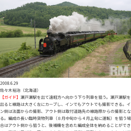
2008.6.29
佐々木裕治（北海道）
【ガイド】
瀬戸瀬駅を出て遠軽方へ向かう下り列車を狙う。瀬戸瀬駅を
出ると線路は大きく左にカーブし、インでもアウトでも撮影できる。イ
ン側は法面からの撮影、アウト側は取付道路先の線路際からの撮影とな
る。編成の長い臨時貨物列車（８月中旬から４月上旬に運転）を狙う場
合はアウト側から狙うと、後補機を含めた編成全体を納めることができ