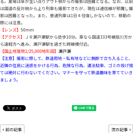
る。夏場は草が生い茂りアウト側からの撮影は困難となる。なお、以前
は国道の反対側から上り列車も撮影できたが、現在は通信線が邪魔し撮
影は困難となった。また、普通列車は1日４往復しかないので、移動の
際には注意。
【レンズ】
50mm
【アクセス】
ＪＲ瀬戸瀬駅から徒歩10分。車なら国道333号線旭川方か
ら遠軽方へ進み、瀬戸瀬駅を過ぎた跨線橋付近。
【国土地理院1/25,000地形図】
瀬戸瀬
【注意】撮影に際して、鉄道用地・私有地などに無断で立ち入ること、
近隣の住民に迷惑をかける行為、危険な行為、違法駐車、ゴミの投げ捨
ては絶対に行わないでください。マナーを守って鉄道趣味を育てていき
ましょう。
前の記事
次の記事