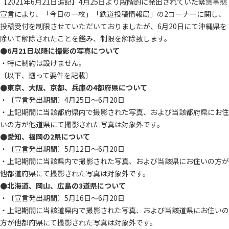
【2021年6月21日追記】4月25日より段階的に発出されていた緊急事態
宣言により、「今日の一枚」「鉄道投稿情報局」の2コーナーに関し、
投稿受付を制限させていただいておりましたが、6月20日にて沖縄県を
除いて解除されたことを鑑み、制限を解除致します。
●6月21日以降に撮影の写真について
・特に制約は設けません。
〔以下、遡って要件を記載〕
●東京、大阪、京都、兵庫の4都府県について
・〔宣言発出期間〕4月25日～6月20日
・上記期間に当該都府県内で撮影された写真、および当該都府県にお住
いの方が他道県にて撮影された写真は対象外です。
●愛知、福岡の2県について
・〔宣言発出期間〕5月12日～6月20日
・上記期間に当該県内で撮影された写真、および当該県にお住いの方が
他都道府県にて撮影された写真は対象外です。
●北海道、岡山、広島の3道県について
・〔宣言発出期間〕5月16日～6月20日
・上記期間に当該道県内で撮影された写真、および当該道県にお住いの
方が他都府県にて撮影された写真は対象外です。