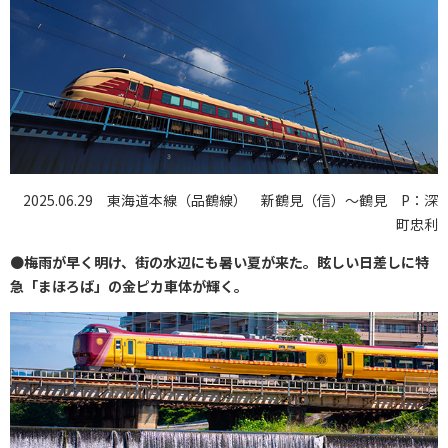
2025.06.29 東海道本線（品鶴線） 新鶴見（信）〜鶴見 P：深
町忠利
●
梅雨が早く明け、街の水辺にも暑い夏が来た。眩しい日差しに特
急「まほろば」の金ピカ車体が輝く。