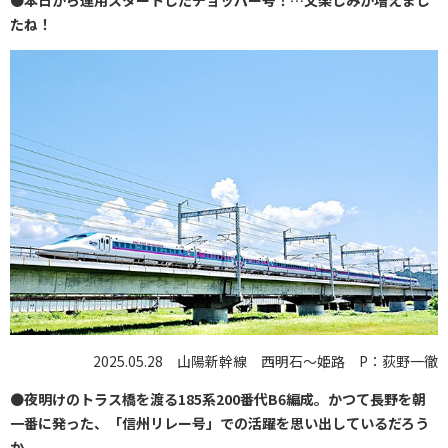
たね！
2025.05.28 山陽新幹線 西明石〜姫路 P：荻野一徹
●
夜明けのトラス橋を渡る185系200番代B6編成。かつて長野を朝
一番に発った、「信州リレー号」での活躍を思い出しているだろう
か。