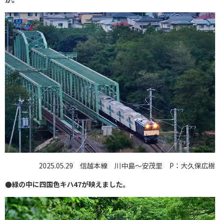
2025.05.29 信越本線 川中島〜安茂里 P：大久保広樹
●緑の中に四国色キハ47が映えました。