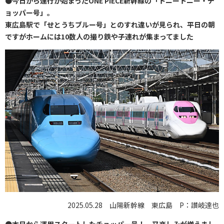
●
今日から運行が始まったONE PIECE新幹線の「トニートニー・チ
ョッパー号」。
東広島駅で「せとうちブルー号」とのすれ違いが見られ、平日の朝
ですがホームには10数人の撮り鉄や子連れが集まってました
2025.05.28 山陽新幹線 東広島 P：讃岐達也
●
本日から運用スタートしたチョッパー号！…又楽しみが増えまし