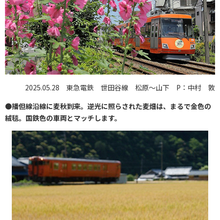
2025.05.28 東急電鉄 世田谷線 松原～山下 P：中村 敦
●
播但線沿線に麦秋到来。逆光に照らされた麦畑は、まるで金色の
絨毯。国鉄色の車両とマッチします。