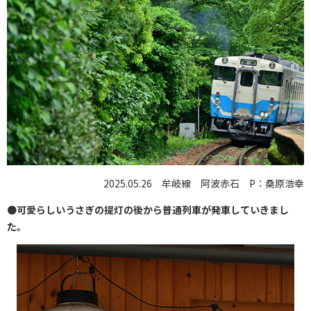
2025.05.26 牟岐線 阿波赤石 P：桑原浩幸
●
可愛らしいうさぎの提灯の後から普通列車が発車していきまし
た。