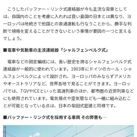
こうしたバッファー・リンク式連結器が今も主流な背景として
は、自国内のことを考慮に入れれば良い島国の日本とは異なり、ヨ
ーロッパは地続きで他国との直通運転も行なうことから、勝手な判
断で規格を変えることができないという事情が要因の一つと言える
でしょう。
■電車や気動車の主流連結器「シャルフェンベルク式」
電車などの固定編成には、長い歴史を誇るシャルフェンベルク式
連結器が一般的に使われています。1903年にドイツのカール・シャ
ルフェンベルクによって設計され、ヨーロッパのみならずアメリカ
やオーストラリアなど、世界各地で見ることができます。ヨーロッ
パでは、TGVやICEといった高速列車のほか、都市圏の近郊列車など
にも使用されています。電気接点や空気管なども一緒に組み込むこ
とが可能となっている点は、日本の柴田式密連と同様です。
■バッファー・リンク式を採用する車両 その弊害も…