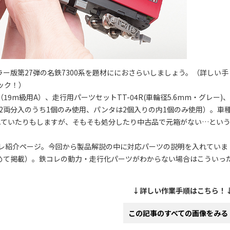
版第27弾の名鉄7300系を題材ににおさらいしましょう。（詳しい手
ック！）
9m級用A）、走行用パーツセットTT-04R(車輪径5.6mm・グレー)、
ーツは2両分入のうち1個のみ使用、パンタは2個入りの内1個のみ使用）。車
れていたりもしますが、そもそも処分したり中古品で元箱がない…とい
コレ紹介ページ。今回から製品解説の中に対応パーツの説明を入れていま
めて掲載）。鉄コレの動力・走行化パーツがわからない場合はこういっ
↓詳しい作業手順はこちら！
この記事のすべての画像をみる