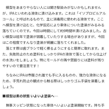
模型をあまりやらない人には聞き馴染みがないかもしれません
が、IPAといわれる液体に漬け込みます。これは「イソプロピルアル
コール」と呼ばれるもので、主に消毒用に使われる液体です。ここ
へ模型を漬け込むと、化学反応により車体についた塗装がみるみる
落ちていくのです。今回は時間にして約9時間半漬け込みました。古
い模型は経年で塗装が固着していたりする場合がありますが、今回
はこの程度ですんなり塗装が綺麗に落ちてくれました。
落とす際は歯ブラシで軽く擦るようにすると簡単に取れます。ま
た、失敗防止のため塗料をしっかりIPAの液体で落としてから仕上げ
の水洗いをしましょう。特にモールドの隅や窓廻りには塗料が残り
やすいので要注意です！
ちなみにIPAは市販され誰でも手に入るものの、強力な液体になる
ため、手荒れ防止の観点から触る際はしっかりゴム手袋を装着しま
しょう。
■模型は素の状態 いよいよ塗装へ…
無事スッピン状態になった車体へいよいよ塗装開始です。持ち手