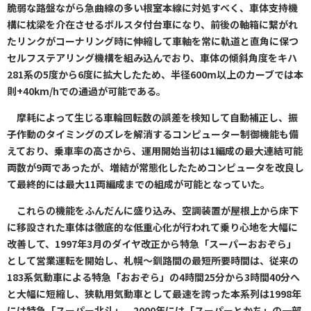
脆弱な路盤ながら急曲線の多い根室本線に対処すべく、車体支持機
構に枕梁を介在させるボルスタ付台車になり、前後の軸箱に繋がれ
たリンクがコーナリング時に伸縮して車軸を常に軌道と直角に保つ
セルフステアリング機構を組み込んでおり、車体の傾斜角度をキハ
281系の5度から6度に拡大したため、半径600m以上のカーブでは本
則+40km/hでの通過が可能である。
摩耗によって生じる車輪回転数の誤差を検知して自動補正し、振
子作動のタイミングのズレを解消するコンピューター制御機能も備
えており、乗車率の高さから、運用開始当初は1編成の最大連結可能
両数が9両であったが、増結が常態化したためコンピュータを改良し
て最終的には最大11両編成までの組成が可能となっていた。
これらの機能をふんだんに盛り込み、空調装置が屋根上から床下
に移設された車体は徹底的な低重心化が行われて乗り心地を大幅に
改善して、1997年3月のダイヤ改正から特急「スーパーおおぞら」
として営業運転を開始し、札幌～釧路間の最短所要時間は、従来の
183系気動車による特急「おおぞら」の4時間25分から3時間40分へ
と大幅に短縮し、狭軌用気動車として最速を誇った本系列は1998年
には特急「スーパー北斗」、2000年には「スーパーとかち」の一部