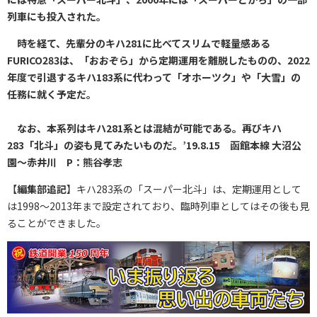
列車にも投入された。
時を経て、先輩分のキハ281に比べてスリムで軽量感ある
FURICO283は、「おおぞら」から定期運用を離脱したものの、2022
年度で引退するキハ183系に代わって「オホーツク」や「大雪」の
任務に就く予定だ。
なお、本系列はキハ281系とは混結が可能である。再びキハ
283「北斗」の姿も見てみたいものだ。’19.8.15 函館本線 大沼公
園～赤井川 P：熊谷孝志
【
編集部追記
】キハ283系の「スーパー北斗」は、定期運用として
は1998～2013年まで設定されており、臨時列車としてはその後も見
ることができました。