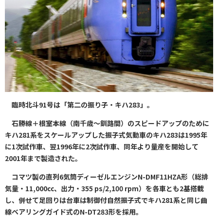
臨時北斗91号は「第二の振り子・キハ283」。
石勝線＋根室本線（南千歳～釧路間）のスピードアップのために
キハ281系をスケールアップした振子式気動車のキハ283は1995年
に1次試作車、翌1996年に2次試作車、同年より量産を開始して
2001年まで製造された。
コマツ製の直列6気筒ディーゼルエンジンN-DMF11HZA形（総排
気量・11,000㏄、出力・355 ps/2,100 rpm）を各車とも2基搭載
し、併せて足回りは台車は制御付自然振子式でキハ281系と同じ曲
線ベアリングガイド式のN-DT283形を採用。