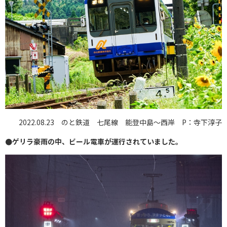
2022.08.23 のと鉄道 七尾線 能登中島～西岸 P：寺下淳子
●ゲリラ豪雨の中、ビール電車が運行されていました。