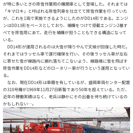
が特に多いときの除雪作業用の機関車として登場した。それまでは
「キマロキ」と呼ばれる除雪列車を仕立てて除雪作業を行っていた
が、これを1両で実施できるようにしたのがDD14形である。エンジ
ンはDD13形をベースとしており、補機をつけて搭載エンジン2基す
べてを除雪用にあて、走行を補機が担うこともできる構造になって
いる。
DD14形が運用されるのは大雪が降りやんで天候が回復した時だ。
それまではラッセル車で運行確保を行い、その後ラッセル車が左右
に寄せた雪が線路内に崩れ落ちてこないよう、線路端に雪を飛ばす
除雪作業をDD14形などのロータリー車が行うという運用となってい
る。
なお、現在DD14形は車籍を有しているが、盛岡車両センター配置
の310号機が1969年11月27日新製であり50年を超えている。ただ、
近年の稼働実績はなく、老兵は静かにその出番を待ち続けているの
かもしれない…。