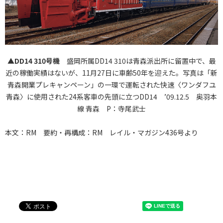
▲DD14 310号機
盛岡所属DD14 310は青森派出所に留置中で、最
近の稼働実績はないが、11月27日に車齢50年を迎えた。写真は「新
青森開業プレキャンペーン」の一環で運転された快速〈ワンダフユ
青森〉に使用された24系客車の先頭に立つDD14 ’09.12.5 奥羽本
線 青森 P：寺尾武士
本文：RM 要約・再構成：RM レイル・マガジン436号より